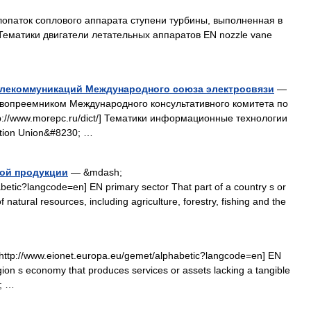
опаток соплового аппарата ступени турбины, выполненная в
 Тематики двигатели летательных аппаратов EN nozzle vane
телекоммуникаций Международного союза электросвязи
—
равопреемником Международного консультативного комитета по
p://www.morepc.ru/dict/] Тематики информационные технологии
ation Union&#8230; …
ной продукции
— &mdash;
betic?langcode=en] EN primary sector That part of a country s or
natural resources, including agriculture, forestry, fishing and the
ttp://www.eionet.europa.eu/gemet/alphabetic?langcode=en] EN
egion s economy that produces services or assets lacking a tangible
0; …