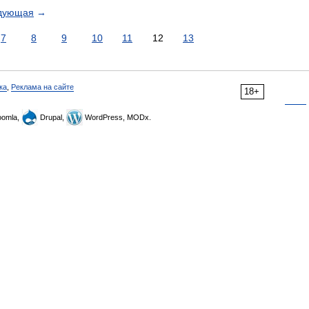
дующая
→
7
8
9
10
11
12
13
ка
,
Реклама на сайте
18+
omla,
Drupal,
WordPress, MODx.