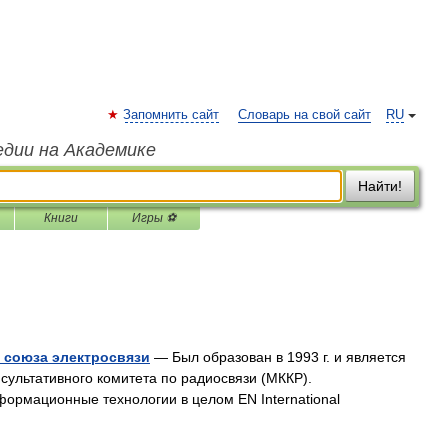
Запомнить сайт
Словарь на свой сайт
RU
едии на Академике
Найти!
Книги
Игры ⚽
 союза электросвязи
— Был образован в 1993 г. и является
ультативного комитета по радиосвязи (МККР).
информационные технологии в целом EN International