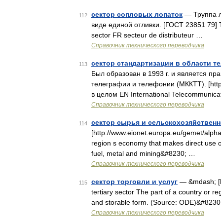
сектор сопловых лопаток
— Труппа л
112
виде единой отливки. [ГОСТ 23851 79]
sector FR secteur de distributeur …
Справочник технического переводчика
сектор стандартизации в области 
113
Был образован в 1993 г. и является п
телеграфии и телефонии (МККТТ). [htt
в целом EN International Telecommunic
Справочник технического переводчика
сектор сырья и сельскохозяйствен
114
[http://www.eionet.europa.eu/gemet/alpha
region s economy that makes direct use of 
fuel, metal and mining&#8230; …
Справочник технического переводчика
сектор торговли и услуг
— &mdash; [h
115
tertiary sector The part of a country or r
and storable form. (Source: ODE)&#823
Справочник технического переводчика