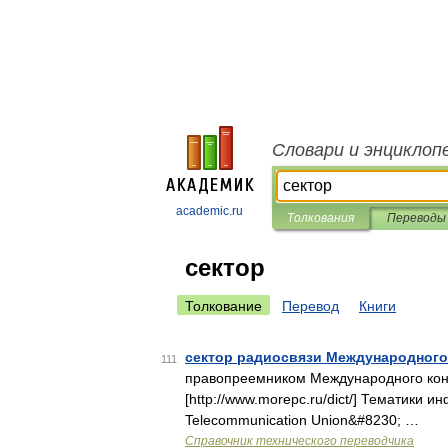
Словари и энциклоп
academic.ru
Толкования
Переводы
сектор
Толкование
Перевод
Книги
сектор радиосвязи Международного
111
правопреемником Международного конс
[http://www.morepc.ru/dict/] Тематики 
Telecommunication Union&#8230; …
Справочник технического переводчика