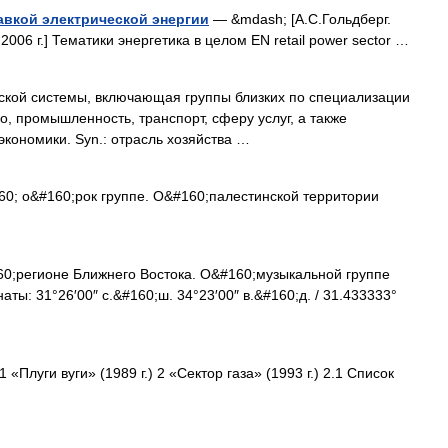
тавкой электрической энергии
— &mdash; [А.С.Гольдберг.
2006 г.] Тематики энергетика в целом EN retail power sector …
кой системы, включающая группы близких по специализации
о, промышленность, транспорт, сферу услуг, а также
экономики. Syn.: отрасль хозяйства …
0; о&#160;рок группе. О&#160;палестинской территории
0;регионе Ближнего Востока. О&#160;музыкальной группе
аты: 31°26′00″ с.&#160;ш. 34°23′00″ в.&#160;д. / 31.433333°
Плуги вуги» (1989 г.) 2 «Сектор газа» (1993 г.) 2.1 Список