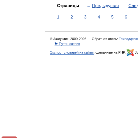
Страницы
←
Предыдущая
Сле
1
2
3
4
5
6
© Академик, 2000-2026
Обратная связь:
Техподдерж
👣 Путешествия
Экспорт словарей на сайты
, сделанные на PHP,
Jo